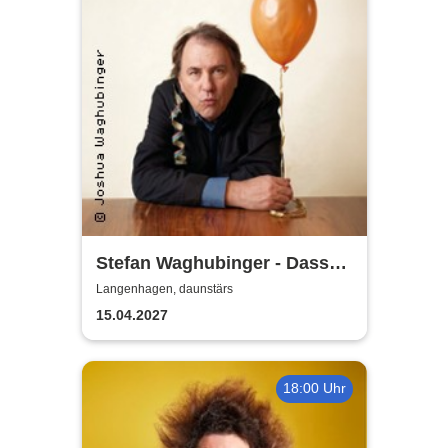
Stefan Waghubinger - Dass
ich alt bin, ist mir neu
Langenhagen, daunstärs
15.04.2027
18:00 Uhr