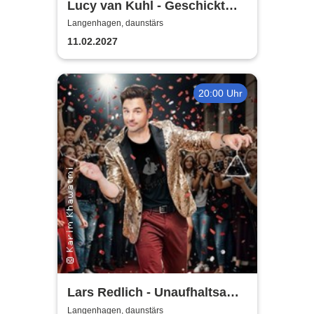
Lucy van Kuhl - Geschickt
verpackt
Langenhagen, daunstärs
11.02.2027
20:00 Uhr
Lars Redlich - Unaufhaltsam
unterhaltsam
Langenhagen, daunstärs