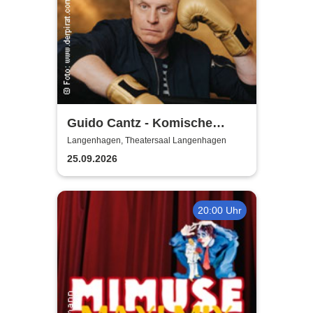
Guido Cantz - Komische
Zeiten | Das neue Programm
Langenhagen, Theatersaal Langenhagen
25.09.2026
20:00 Uhr