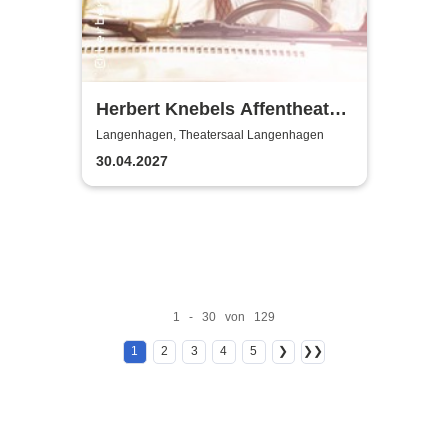
Herbert Knebels Affentheater
- Voll Karacho!
Langenhagen, Theatersaal Langenhagen
30.04.2027
1 - 30 von 129
1
2
3
4
5
❯
❯❯