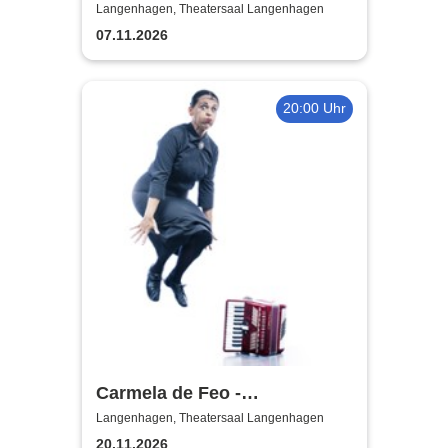
Langenhagen, Theatersaal Langenhagen
07.11.2026
20:00 Uhr
Carmela de Feo -
Froschkönigin - 20 Jahre La
Langenhagen, Theatersaal Langenhagen
Signora
20.11.2026