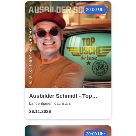
20:00 Uhr
Ausbilder Schmidt - Top
Lusche de Luxe
Langenhagen, daunstärs
26.11.2026
20:00 Uhr