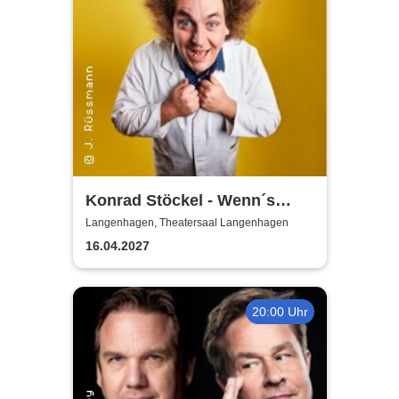
Konrad Stöckel - Wenn´s
zischt und kracht, ist´s
Langenhagen, Theatersaal Langenhagen
Wissenschaft
16.04.2027
20:00 Uhr