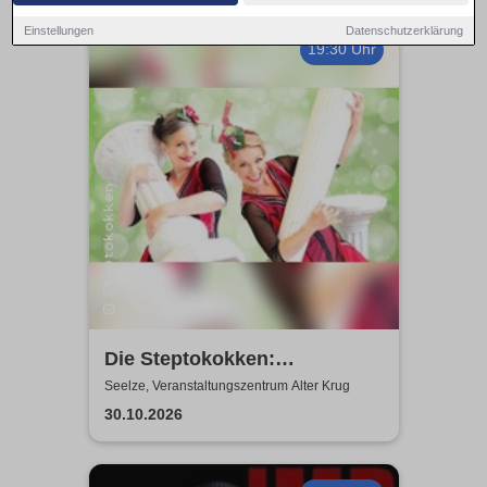
Einstellungen
Datenschutzerklärung
19:30 Uhr
Die Steptokokken:
Körperklassiker |
Seelze, Veranstaltungszentrum Alter Krug
Kulturinitiative Seelze e.V. -
30.10.2026
KiS