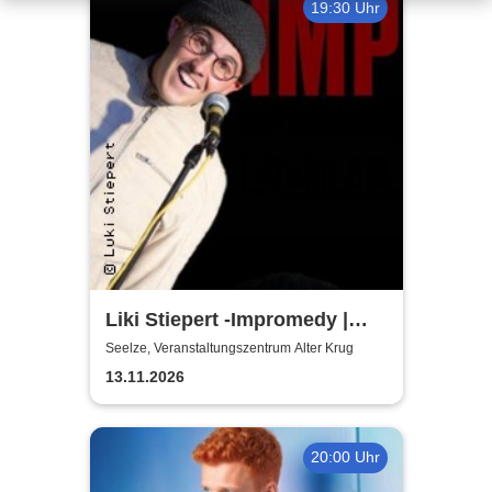
19:30 Uhr
Liki Stiepert -Impromedy |
Kulturinitiative Seelze e.V. -
Seelze, Veranstaltungszentrum Alter Krug
KiS
13.11.2026
20:00 Uhr