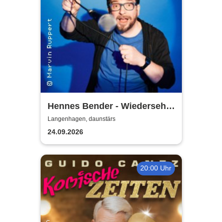
Hennes Bender - Wiedersehn
macht Freude
Langenhagen, daunstärs
24.09.2026
20:00 Uhr