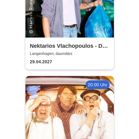
Nektarios Vlachopoulos - Der
beste Tag der Welt
Langenhagen, daunstärs
29.04.2027
20:00 Uhr