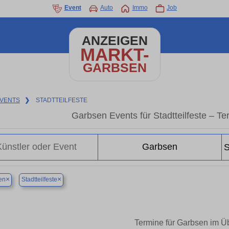
Event
Auto
Immo
Job
ANZEIGEN
MARKT-
GARBSEN
VENTS
❯
STADTTEILFESTE
Garbsen Events für Stadtteilfeste – T
×
×
en
Stadtteilfeste
Termine für Garbsen im Üb