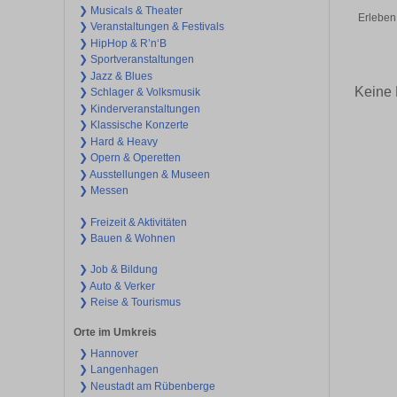
❯ Musicals & Theater
Erleben 
❯ Veranstaltungen & Festivals
❯ HipHop & R’n‘B
❯ Sportveranstaltungen
❯ Jazz & Blues
Keine 
❯ Schlager & Volksmusik
❯ Kinderveranstaltungen
❯ Klassische Konzerte
❯ Hard & Heavy
❯ Opern & Operetten
❯ Ausstellungen & Museen
❯ Messen
❯ Freizeit & Aktivitäten
❯ Bauen & Wohnen
❯ Job & Bildung
❯ Auto & Verker
❯ Reise & Tourismus
Orte im Umkreis
❯ Hannover
❯ Langenhagen
❯ Neustadt am Rübenberge