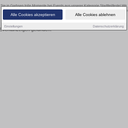
Sie in Garbsen tolle Momente bei Events aus unserer Kategorie Stadtteilfeste! Wir 
den Online-Kartenverkauf unserer
Alle Cookies akzeptieren
Alle Cookies ablehnen
Einstellungen
Datenschutzerklärung
Eventanzeigen gefunden!