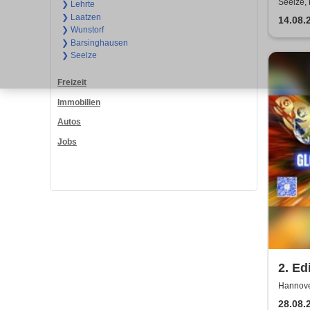
Schw
Seelze,
❯ Lehrte
❯ Laatzen
Eröf
14.08.
❯ Wunstorf
❯ Barsinghausen
❯ Seelze
Freizeit
Immobilien
Autos
Jobs
2. Ed
Germ
Hannover
28.08.