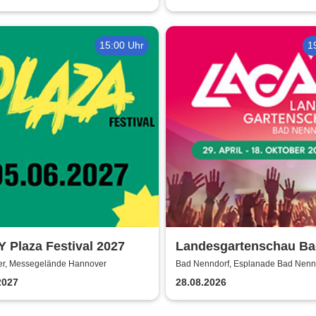
15:00 Uhr
1
 Plaza Festival 2027
Landesgartenschau B
Nenndorf 2026
r, Messegelände Hannover
Bad Nenndorf, Esplanade Bad Nenn
2027
28.08.2026