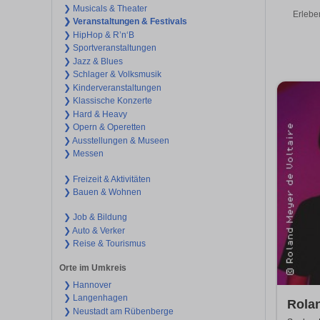
❯ Musicals & Theater
Erlebe
❯ Veranstaltungen & Festivals
❯ HipHop & R’n‘B
❯ Sportveranstaltungen
❯ Jazz & Blues
❯ Schlager & Volksmusik
❯ Kinderveranstaltungen
❯ Klassische Konzerte
❯ Hard & Heavy
❯ Opern & Operetten
❯ Ausstellungen & Museen
❯ Messen
❯ Freizeit & Aktivitäten
❯ Bauen & Wohnen
❯ Job & Bildung
❯ Auto & Verker
❯ Reise & Tourismus
Orte im Umkreis
❯ Hannover
❯ Langenhagen
Rolan
❯ Neustadt am Rübenberge