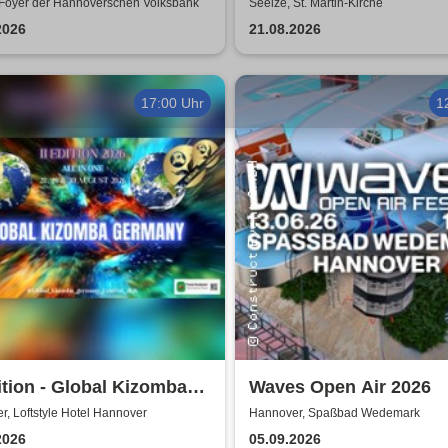
arz | MuSe
Niedersachsen
 Foyer der Hannoverschen Volksbank
Seelze, St. Martin-Kirche
nungskonzert
2026
21.08.2026
17:00 Uhr
1
ition - Global Kizomba
Waves Open Air 2026
any Festival
, Loftstyle Hotel Hannover
Hannover, Spaßbad Wedemark
2026
05.09.2026