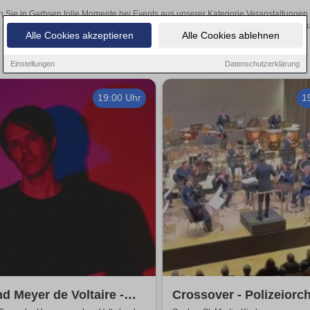
n Sie in Garbsen tolle Momente bei Events aus unserer Kategorie Veranstaltungen &
Ihre Tickets über den Online-Kartenverkau
Alle Cookies akzeptieren
Alle Cookies ablehnen
Einstellungen
Datenschutzerklärung
19:00 Uhr
1
d Meyer de Voltaire -
Crossover - Polizeiorc