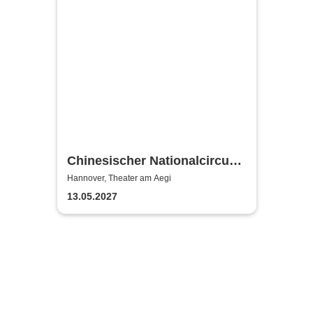
Chinesischer Nationalcircus -
ZENsation - Chinas
Hannover, Theater am Aegi
Grossmeister der Balance
13.05.2027