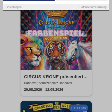
14:30 Uhr
Einstellungen
Datenschutzerklärung
CIRCUS KRONE präsentiert
FARBENSPIEL - Gold Edition
Hannover, Schützenplatz Hannover
| Hannover
20.08.2026 - 12.09.2026
19:00 Uhr