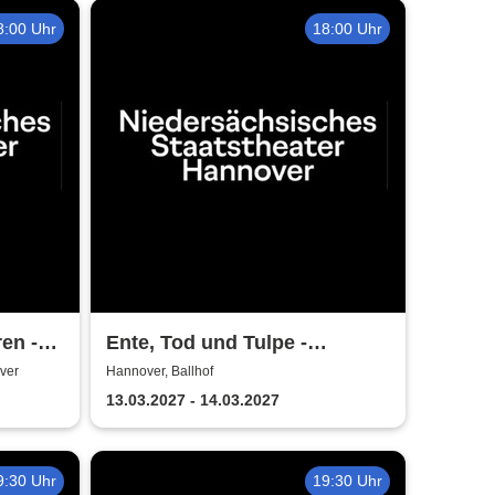
8:00 Uhr
18:00 Uhr
en -
Ente, Tod und Tulpe -
Niedersächsisches
ver
Hannover, Ballhof
r
Staatstheater Hannover
13.03.2027 - 14.03.2027
9:30 Uhr
19:30 Uhr