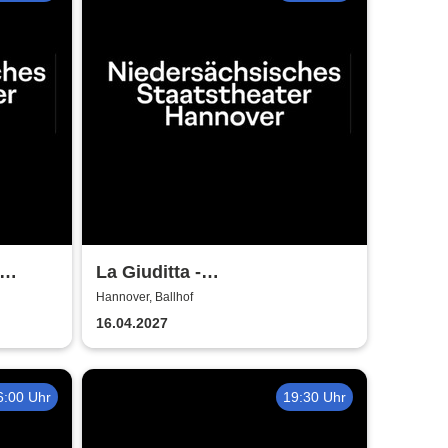
La Giuditta -
Niedersächsische
Hannover, Ballhof
r
Staatstheater Hannover
16.04.2027
6:00 Uhr
19:30 Uhr