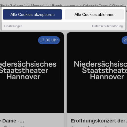
Sie in Garbsen tolle Momente bei Events aus unserer Kategorie Opern & Operetten! 
über den Online-Kartenverkauf unse
Alle Cookies akzeptieren
Alle Cookies ablehnen
Einstellungen
Datenschutzerklärung
17:00 Uhr
2
e Dame -
Eröffnungskonzert der