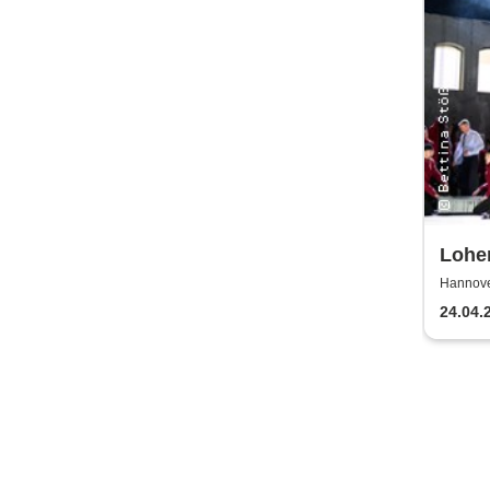
Lohen
Staat
Hannove
24.04.