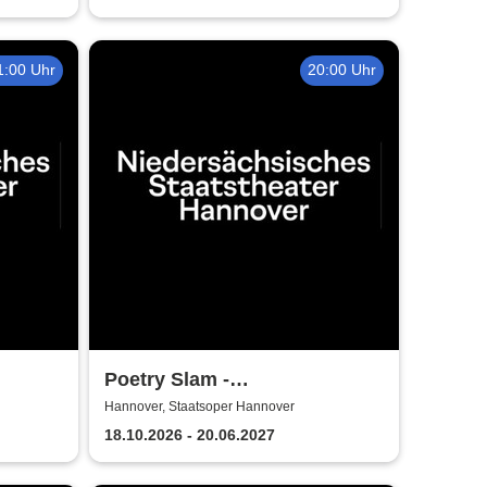
1:00 Uhr
20:00 Uhr
Poetry Slam -
Niedersächsische
Hannover, Staatsoper Hannover
r
Staatstheater Hannover
18.10.2026 - 20.06.2027