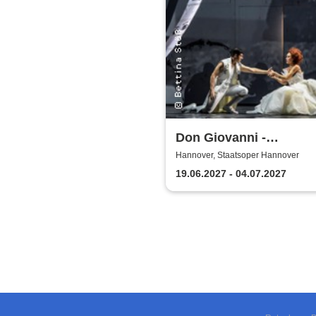
Don Giovanni -
Niedersächsische
Hannover, Staatsoper Hannover
Staatstheater Hannove
19.06.2027 - 04.07.2027