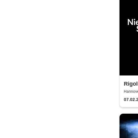
Rigol
Staat
Hannove
07.02.