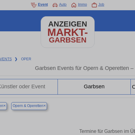
Event
Auto
Immo
Job
ANZEIGEN
MARKT-
GARBSEN
VENTS
❯
OPER
Garbsen Events für Opern & Operetten –
×
×
en
Opern & Operetten
Termine für Garbsen im Üb