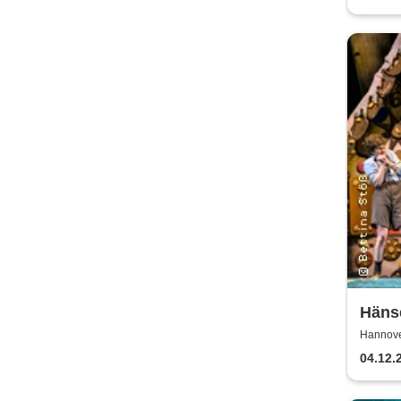
Hänse
Nied
Hannove
Staat
04.12.