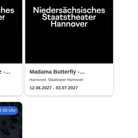
 -
Madama Butterfly -
Niedersächsische
Hannover, Staatsoper Hannover
r
Staatstheater Hannover
12.06.2027 - 03.07.2027
9:30 Uhr