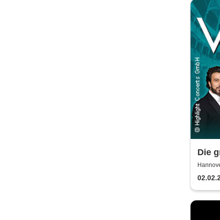
Die g
Milan
Hannove
02.02.