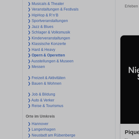
❯ Musicals & Theater
Erleben 
❯ Veranstaltungen & Festivals
❯ HipHop & R’n‘B
❯ Sportveranstaltungen
❯ Jazz & Blues
❯ Schlager & Volksmusik
❯ Kinderveranstaltungen
❯ Klassische Konzerte
❯ Hard & Heavy
❯ Opern & Operetten
❯ Ausstellungen & Museen
❯ Messen
❯ Freizeit & Aktivitäten
❯ Bauen & Wohnen
❯ Job & Bildung
❯ Auto & Verker
❯ Reise & Tourismus
Orte im Umkreis
❯ Hannover
❯ Langenhagen
Piqu
❯ Neustadt am Rübenberge