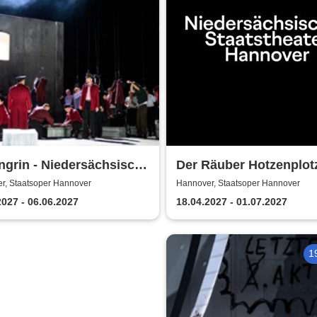
grin - Niedersächsische
Der Räuber Hotzenplotz
stheater Hannover
Niedersächsische
r, Staatsoper Hannover
Hannover, Staatsoper Hannover
Staatstheater Hannove
2027 - 06.06.2027
18.04.2027 - 01.07.2027
1