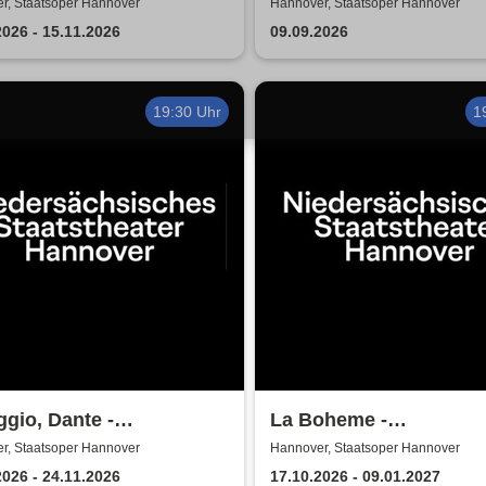
ersächsische
Deutsch-Türkische Kul
r, Staatsoper Hannover
Hannover, Staatsoper Hannover
stheater Hannover
2026
2026 - 15.11.2026
09.09.2026
19:30 Uhr
1
aggio, Dante -
La Boheme -
ersächsische
Niedersächsische
r, Staatsoper Hannover
Hannover, Staatsoper Hannover
stheater Hannover
Staatstheater Hannove
2026 - 24.11.2026
17.10.2026 - 09.01.2027