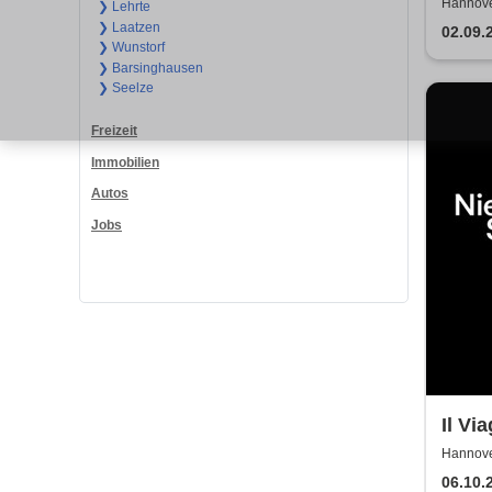
Nied
Hannove
❯ Lehrte
❯ Laatzen
Staat
02.09.
❯ Wunstorf
❯ Barsinghausen
❯ Seelze
Freizeit
Immobilien
Autos
Jobs
Il Vi
Nied
Hannove
Staat
06.10.