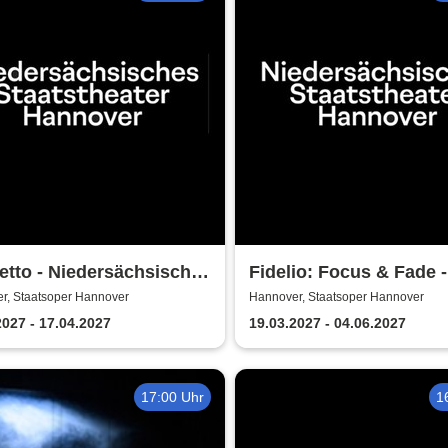
etto - Niedersächsische
Fidelio: Focus & Fade -
stheater Hannover
Niedersächsisches
r, Staatsoper Hannover
Hannover, Staatsoper Hannover
Staatstheater Hannove
2027 - 17.04.2027
19.03.2027 - 04.06.2027
17:00 Uhr
1