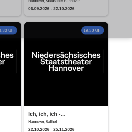
turtage
Niedersächsische
Hannover, Staatsoper Hannover
Staatstheater Hannover
06.09.2026 - 22.10.2026
9:30 Uhr
19:30 Uhr
Ich, ich, ich -
Niedersächsische
Hannover, Ballhof
r
Staatstheater Hannover
22.10.2026 - 25.11.2026