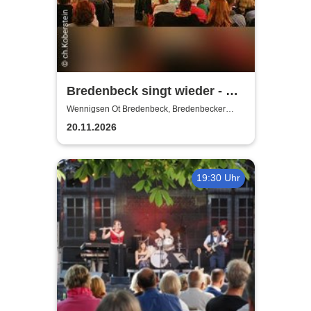
Bredenbeck singt wieder - mit
Joachim Buthe
Wennigsen Ot Bredenbeck, Bredenbecker
Scheune
20.11.2026
19:30 Uhr