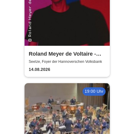
Roland Meyer de Voltaire -
Schwarz | MuSe
Seelze, Foyer der Hannoverschen Volksbank
Eröfnungskonzert
14.08.2026
19:00 Uhr