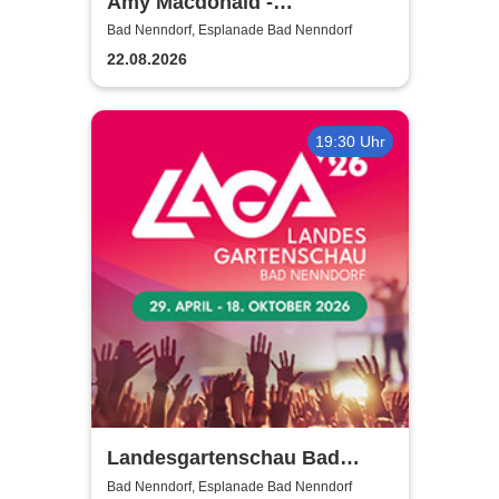
Amy Macdonald -
Sommershows 2026
Bad Nenndorf, Esplanade Bad Nenndorf
22.08.2026
19:30 Uhr
Landesgartenschau Bad
Nenndorf 2026
Bad Nenndorf, Esplanade Bad Nenndorf