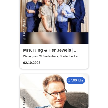
Mrs. King & Her Jewels |
Blues, Boogie-Woogie, Rock
Wennigsen Ot Bredenbeck, Bredenbecker
Scheune
n Roll & Soul
02.10.2026
17:00 Uhr