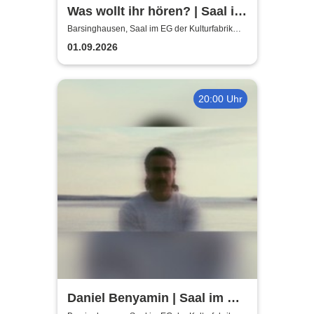
Was wollt ihr hören? | Saal im
EG der Kulturfabrik Krawatte
Barsinghausen, Saal im EG der Kulturfabrik
Krawatte
01.09.2026
20:00 Uhr
Daniel Benyamin | Saal im EG