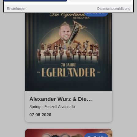
Einstellungen
Datenschutzerklärung
19:30 Uhr
Alexander Wurz & Die
Egerländer Musikanten - Das
Springe, Festzelt Alvesrode
Original
07.09.2026