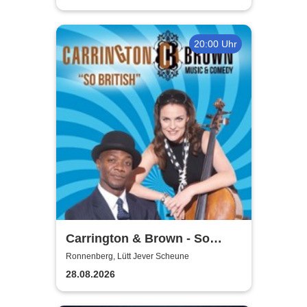
20:00 Uhr
Carrington & Brown - So
Beritsh
Ronnenberg, Lütt Jever Scheune
28.08.2026