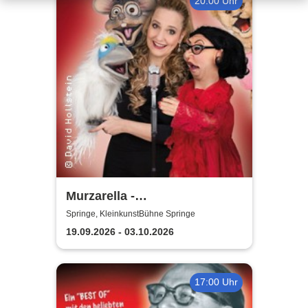
20:00 Uhr
Murzarella -
Bauchgesänge...Best Of
Springe, KleinkunstBühne Springe
19.09.2026 - 03.10.2026
17:00 Uhr