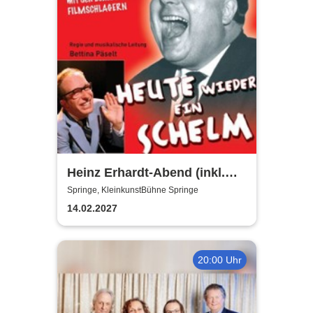
Heinz Erhardt-Abend (inkl.
Getränke)
Springe, KleinkunstBühne Springe
14.02.2027
20:00 Uhr