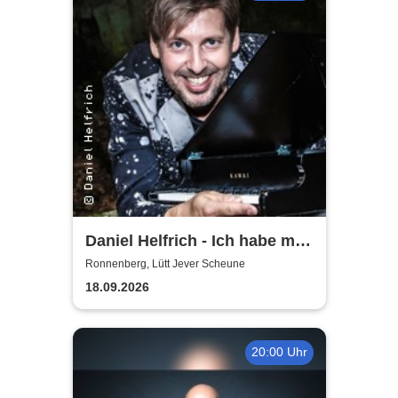
Daniel Helfrich - Ich habe mir
gerade noch gefehlt
Ronnenberg, Lütt Jever Scheune
18.09.2026
20:00 Uhr