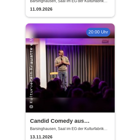
der Kulturfabrik Krawatte
Barsinghausen, Saal im EG der Kulturfabrik
Krawatte
11.09.2026
20:00 Uhr
Candid Comedy aus
Hannover - Stand Up Comedy
Barsinghausen, Saal im EG der Kulturfabrik
Krawatte
in der Kulturfabrik Krawatte
13.11.2026