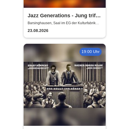
Jazz Generations - Jung trifft
Alt
Barsinghausen, Saal im EG der Kulturfabrik
Krawatte
23.08.2026
19:00 Uhr