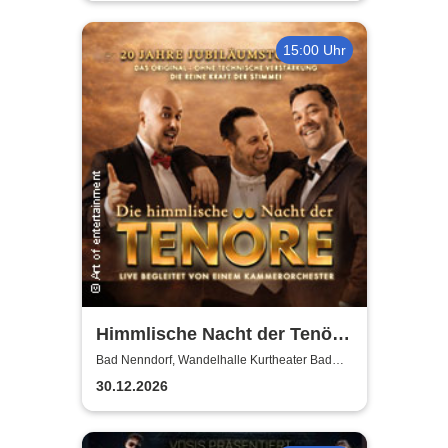
15:00 Uhr
Himmlische Nacht der Tenöre
- Das Original - Live und ohne
Bad Nenndorf, Wandelhalle Kurtheater Bad
Nenndorf
technische Verstärkung
30.12.2026