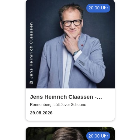
20:00 Uhr
Jens Heinrich Claassen -
Keine Ursache
Ronnenberg, Lütt Jever Scheune
29.08.2026
20:00 Uhr