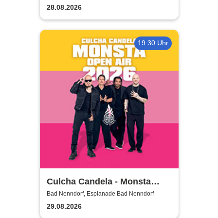
28.08.2026
19:30 Uhr
Culcha Candela - Monsta
Open Air
Bad Nenndorf, Esplanade Bad Nenndorf
29.08.2026