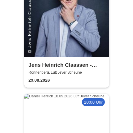
Jens Heinrich Claassen -
Keine Ursache
Ronnenberg, Lütt Jever Scheune
29.08.2026
20:00 Uhr