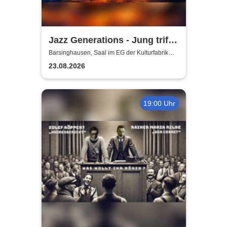
Jazz Generations - Jung trifft
Alt
Barsinghausen, Saal im EG der Kulturfabrik
Krawatte
23.08.2026
19:00 Uhr