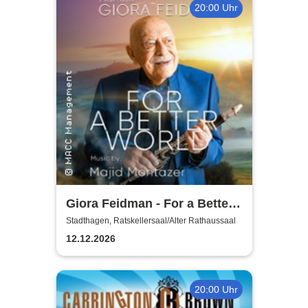
20:00 Uhr
Giora Feidman - For a Better
World
Stadthagen, Ratskellersaal/Alter Rathaussaal
12.12.2026
20:00 Uhr