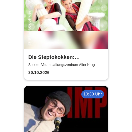
Die Steptokokken:
Körperklassiker |
Seelze, Veranstaltungszentrum Alter Krug
Kulturinitiative Seelze e.V. -
30.10.2026
KiS
19:30 Uhr