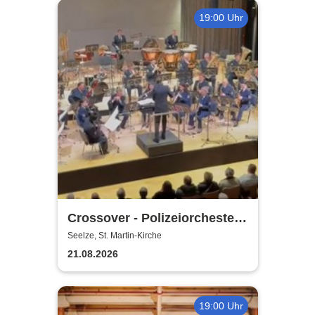
19:00 Uhr
Crossover - Polizeiorchester
Niedersachsen
Seelze, St. Martin-Kirche
21.08.2026
19:00 Uhr