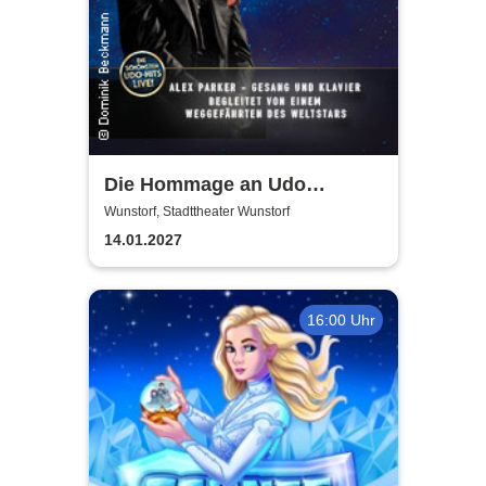
Die Hommage an Udo
Jürgens - Das Konzert mit
Wunstorf, Stadttheater Wunstorf
Alex Parker
14.01.2027
16:00 Uhr