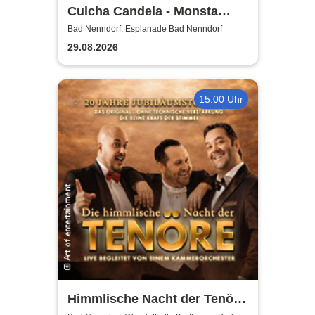
Culcha Candela - Monsta
Open Air
Bad Nenndorf, Esplanade Bad Nenndorf
29.08.2026
15:00 Uhr
Himmlische Nacht der Tenöre