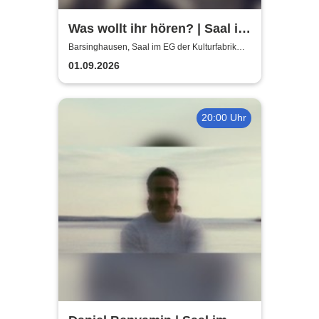
Was wollt ihr hören? | Saal im
EG der Kulturfabrik Krawatte
Barsinghausen, Saal im EG der Kulturfabrik
Krawatte
01.09.2026
20:00 Uhr