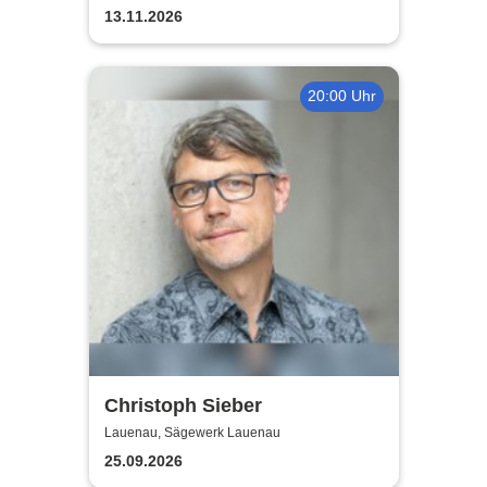
Krawatte
in der Kulturfabrik Krawatte
13.11.2026
20:00 Uhr
Christoph Sieber
Lauenau, Sägewerk Lauenau
25.09.2026