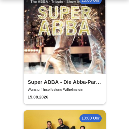
20:00 Uhr
Super ABBA - Die Abba-Party
mit allen Hits
Wunstorf, Inselfestung Wilhelmstein
15.08.2026
19:00 Uhr