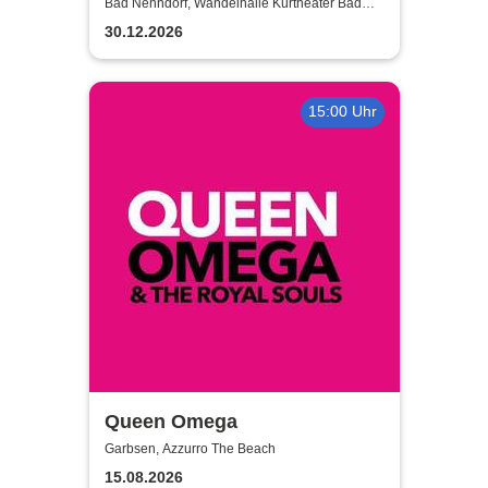
- Das Original - Live und ohne
Bad Nenndorf, Wandelhalle Kurtheater Bad
Nenndorf
technische Verstärkung
30.12.2026
15:00 Uhr
Queen Omega
Garbsen, Azzurro The Beach
15.08.2026