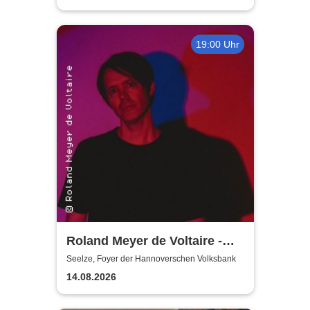
19:00 Uhr
Roland Meyer de Voltaire -
Schwarz | MuSe
Seelze, Foyer der Hannoverschen Volksbank
Eröfnungskonzert
14.08.2026