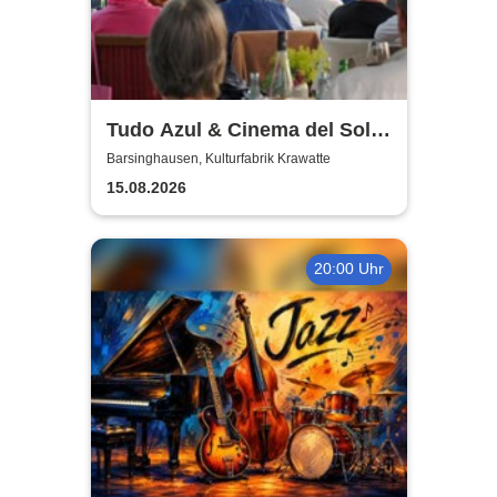
Tudo Azul & Cinema del Sol:
Das tiefste Blau
Barsinghausen, Kulturfabrik Krawatte
15.08.2026
20:00 Uhr