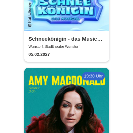
Schneekönigin - das Musical |
Theater Liberi
Wunstorf, Stadttheater Wunstorf
05.02.2027
19:30 Uhr