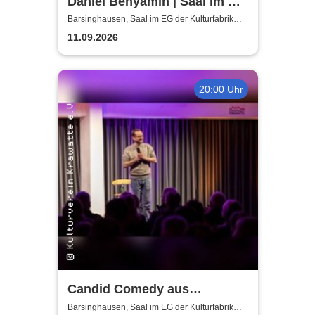
Daniel Benyamin | Saal im EG
der Kulturfabrik Krawatte
Barsinghausen, Saal im EG der Kulturfabrik
Krawatte
11.09.2026
20:00 Uhr
Candid Comedy aus
Hannover - Stand Up Comedy
Barsinghausen, Saal im EG der Kulturfabrik