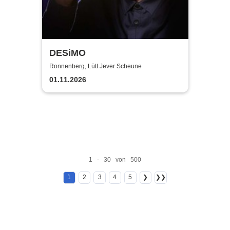
DESiMO
Ronnenberg, Lütt Jever Scheune
01.11.2026
1 - 30 von 500
1
2
3
4
5
❯
❯❯