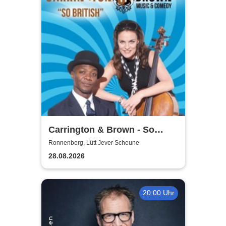
Carrington & Brown - So
Beritsh
Ronnenberg, Lütt Jever Scheune
28.08.2026
20:00 Uhr