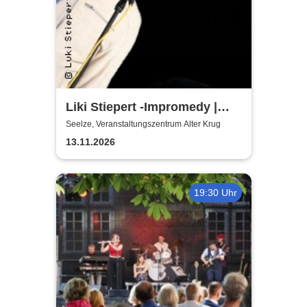
Liki Stiepert -Impromedy |
Kulturinitiative Seelze e.V. -
Seelze, Veranstaltungszentrum Alter Krug
KiS
13.11.2026
19:30 Uhr