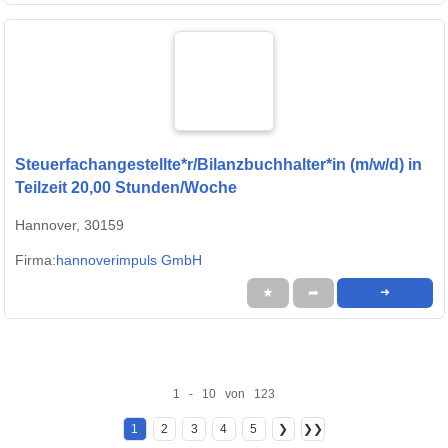
Steuerfachangestellte*r/Bilanzbuchhalter*in (m/w/d) in
Teilzeit 20,00 Stunden/Woche
Hannover, 30159
Firma:
hannoverimpuls GmbH
★
➦
➜
1 - 10 von 123
1
2
3
4
5
❯
❯❯