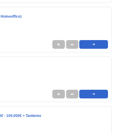
 Homeoffice)
★
➦
➜
★
➦
➜
0€ - 100.000€ + Tantieme