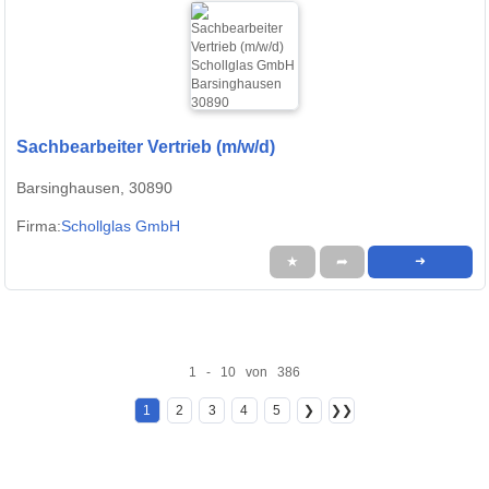
Sachbearbeiter Vertrieb (m/w/d)
Barsinghausen, 30890
Firma:
Schollglas GmbH
★
➦
➜
1 - 10 von 386
1
2
3
4
5
❯
❯❯