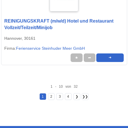
REINIGUNGSKRAFT (m/w/d) Hotel und Restaurant
Vollzeit/Teilzeit/Minijob
Hannover, 30161
Firma:
Ferienservice Steinhuder Meer GmbH
★
➦
➜
1 - 10 von 32
1
2
3
4
❯
❯❯