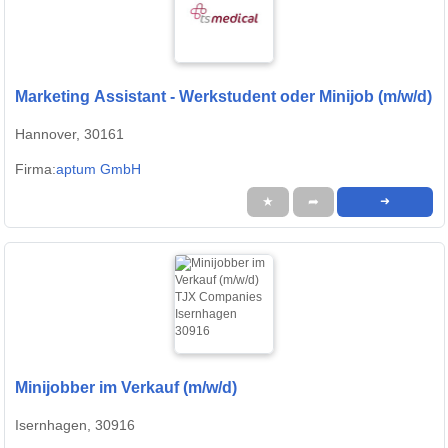
Marketing Assistant - Werkstudent oder Minijob (m/w/d)
Hannover, 30161
Firma:
aptum GmbH
★
➦
➜
Minijobber im Verkauf (m/w/d)
Isernhagen, 30916