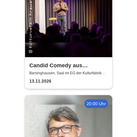
Candid Comedy aus
Hannover - Stand Up Comedy
Barsinghausen, Saal im EG der Kulturfabrik
Krawatte
in der Kulturfabrik Krawatte
13.11.2026
20:00 Uhr