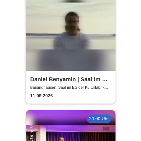
Daniel Benyamin | Saal im EG
der Kulturfabrik Krawatte
Barsinghausen, Saal im EG der Kulturfabrik
Krawatte
11.09.2026
20:00 Uhr