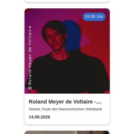
19:00 Uhr
Roland Meyer de Voltaire -
Schwarz | MuSe
Seelze, Foyer der Hannoverschen Volksbank
Eröfnungskonzert
14.08.2026