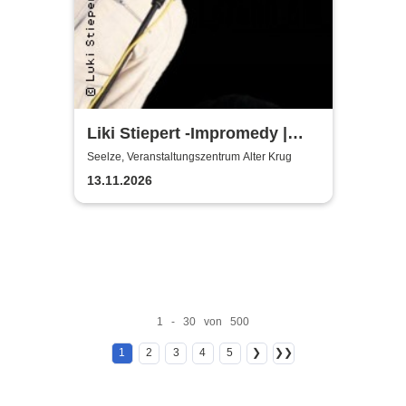
Liki Stiepert -Impromedy |
Kulturinitiative Seelze e.V. -
Seelze, Veranstaltungszentrum Alter Krug
KiS
13.11.2026
1 - 30 von 500
1
2
3
4
5
❯
❯❯