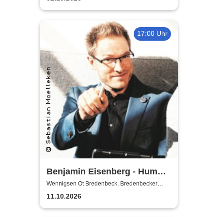
17:00 Uhr
Benjamin Eisenberg - Humor-
Offensive
Wennigsen Ot Bredenbeck, Bredenbecker
Scheune
11.10.2026