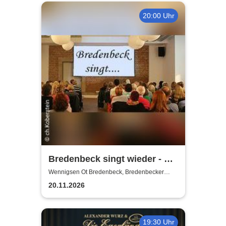
20:00 Uhr
Bredenbeck singt wieder - mit
Joachim Buthe
Wennigsen Ot Bredenbeck, Bredenbecker
Scheune
20.11.2026
19:30 Uhr