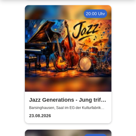
20:00 Uhr
Jazz Generations - Jung trifft
Alt
Barsinghausen, Saal im EG der Kulturfabrik
Krawatte
23.08.2026