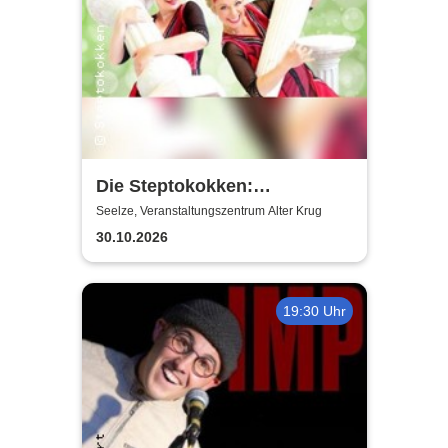
Die Steptokokken:
Körperklassiker |
Seelze, Veranstaltungszentrum Alter Krug
Kulturinitiative Seelze e.V. -
30.10.2026
KiS
19:30 Uhr