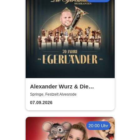
Alexander Wurz & Die
Egerländer Musikanten - Das
Springe, Festzelt Alvesrode
Original
07.09.2026
20:00 Uhr