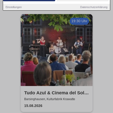
Einstellungen
Datenschutzerklärung
19:30 Uhr
Tudo Azul & Cinema del Sol:
Das tiefste Blau
Barsinghausen, Kulturfabrik Krawatte
15.08.2026