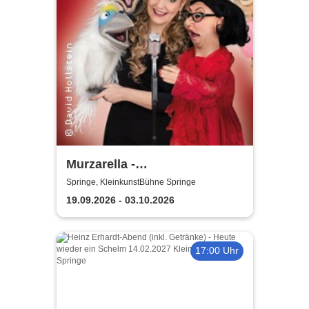
Murzarella -
Bauchgesänge...Best Of
Springe, KleinkunstBühne Springe
19.09.2026 - 03.10.2026
17:00 Uhr