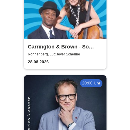
Carrington & Brown - So
Beritsh
Ronnenberg, Lütt Jever Scheune
28.08.2026
20:00 Uhr