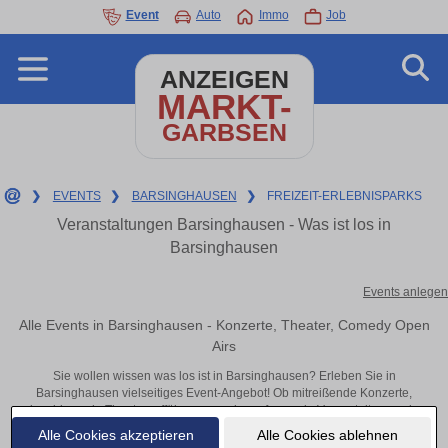
Event
Auto
Immo
Job
ANZEIGEN
MARKT-
GARBSEN
❯
EVENTS
❯
BARSINGHAUSEN
❯
FREIZEIT-ERLEBNISPARKS
Veranstaltungen Barsinghausen - Was ist los in
Barsinghausen
Events anlegen
Alle Events in Barsinghausen - Konzerte, Theater, Comedy Open
Airs
Sie wollen wissen was los ist in Barsinghausen? Erleben Sie in
Barsinghausen vielseitiges Event-Angebot! Ob mitreißende Konzerte,
inspirierende Theateraufführungen oder aufregende Veranstaltungen in
Barsinghausen – hier finden alles im Überblick und Tickets.
Alle Cookies akzeptieren
Alle Cookies ablehnen