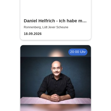
Daniel Helfrich - Ich habe mir
gerade noch gefehlt
Ronnenberg, Lütt Jever Scheune
18.09.2026
20:00 Uhr