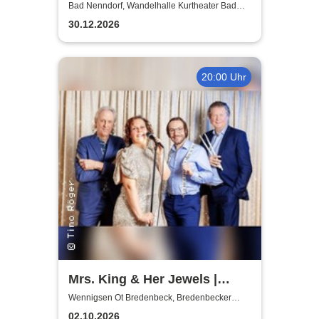
- Das Original - Live und ohne
Bad Nenndorf, Wandelhalle Kurtheater Bad
Nenndorf
technische Verstärkung
30.12.2026
20:00 Uhr
Mrs. King & Her Jewels |
Blues, Boogie-Woogie, Rock
Wennigsen Ot Bredenbeck, Bredenbecker
Scheune
n Roll & Soul
02.10.2026