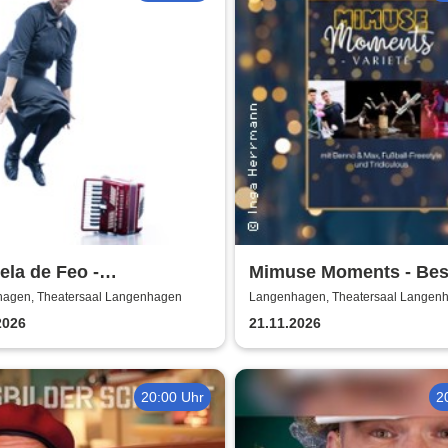
la de Feo -
Mimuse Moments - Bes
hkönigin - 20 Jahre La
Varieté
agen, Theatersaal Langenhagen
Langenhagen, Theatersaal Langen
ora
2026
21.11.2026
20:00 Uhr
2