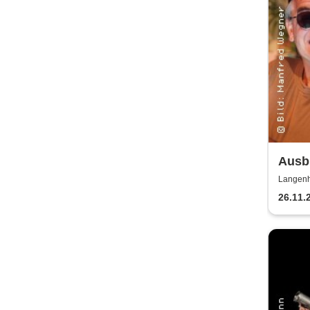
Ausbi
Lusc
Langenh
26.11.