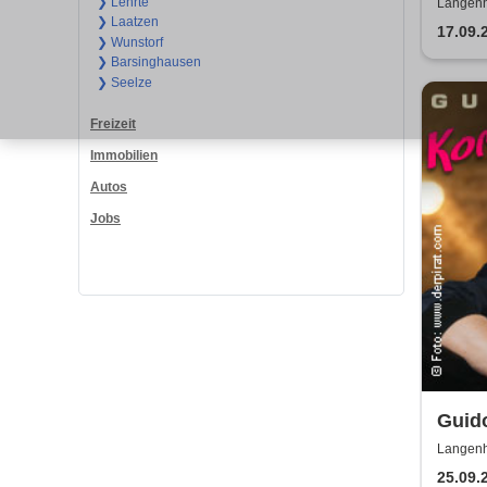
Authe
❯ Lehrte
Langenh
❯ Laatzen
17.09.
❯ Wunstorf
❯ Barsinghausen
❯ Seelze
Freizeit
Immobilien
Autos
Jobs
Guid
Zeit
Langenh
25.09.