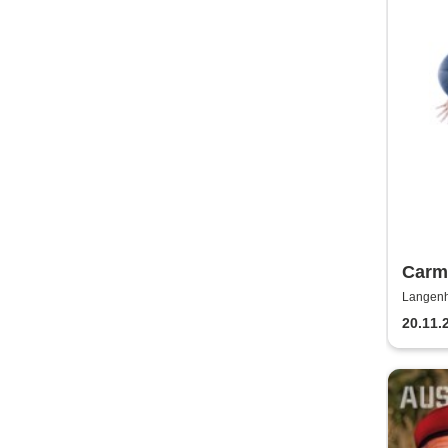
Carme
Frosc
Langenh
Sign
20.11.