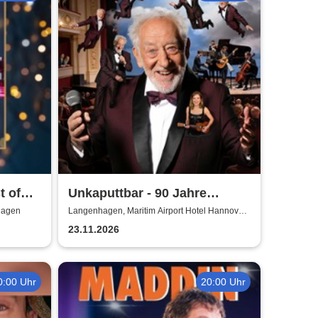
t of
Unkaputtbar - 90 Jahre
Hallervorden
hagen
Langenhagen, Maritim Airport Hotel Hannover /
Saal Maritim
23.11.2026
0:00 Uhr
20:00 Uhr