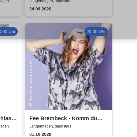
 4
macht Freude
hagen
Langenhagen, daunstärs
24.09.2026
0:00 Uhr
20:00 Uhr
thias
Fee Brembeck - Komm du
erst mal aus meinem Alter!
hagen
Langenhagen, daunstärs
01.10.2026