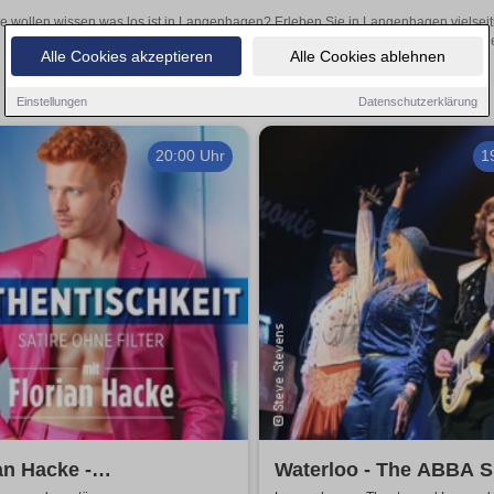
e wollen wissen was los ist in Langenhagen? Erleben Sie in Langenhagen vielseit
Theateraufführungen oder aufregende Veranstaltungen in Langenhagen 
Alle Cookies akzeptieren
Alle Cookies ablehnen
Einstellungen
Datenschutzerklärung
20:00 Uhr
1
an Hacke -
Waterloo - The ABBA S