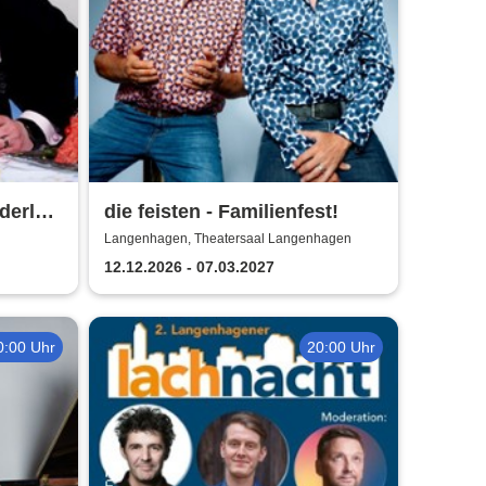
derlein
die feisten - Familienfest!
ett
Langenhagen, Theatersaal Langenhagen
12.12.2026 - 07.03.2027
0:00 Uhr
20:00 Uhr