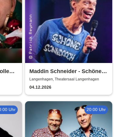
ollen
Maddin Schneider - Schöne
Sonndaach
Langenhagen, Theatersaal Langenhagen
04.12.2026
0:00 Uhr
20:00 Uhr