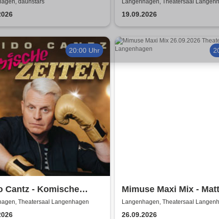
ntischkeit
A Tribute to ABBA with
agen, daunstärs
Langenhagen, Theatersaal Langen
Swedes
2026
19.09.2026
20:00 Uhr
2
o Cantz - Komische
Mimuse Maxi Mix - Mat
en | Das neue Programm
Brodowy und Gäste
agen, Theatersaal Langenhagen
Langenhagen, Theatersaal Langen
2026
26.09.2026