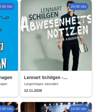
0:00 Uhr
20:00 Uhr
hagen
Lennart Schilgen -
Abwesenheitsnotizen
hagen
Langenhagen, daunstärs
12.11.2026
0:00 Uhr
19:00 Uhr