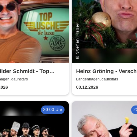
lder Schmidt - Top
Heinz Gröning - Versch
he de Luxe
im Weihnachtsstollen
agen, daunstärs
Langenhagen, daunstärs
2026
03.12.2026
20:00 Uhr
2