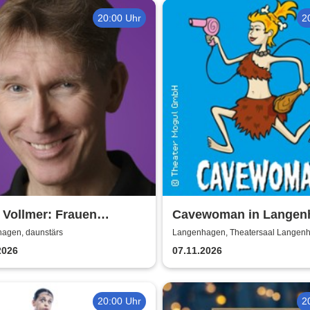
20:00 Uhr
2
 Vollmer: Frauen
Cavewoman in Langen
ühen - Männer verduften
agen, daunstärs
Langenhagen, Theatersaal Langen
2026
07.11.2026
20:00 Uhr
2