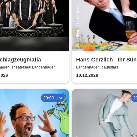
Schlagzeugmafia
Hans Gerzlich - Ihr Sün
kommet - Adventskabar
agen, Theatersaal Langenhagen
Langenhagen, daunstärs
2026
10.12.2026
20:00 Uhr
2