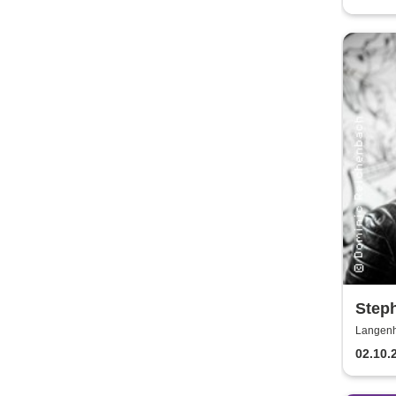
Step
Langenh
02.10.