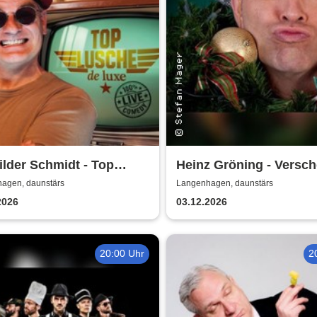
lder Schmidt - Top
Heinz Gröning - Versch
he de Luxe
im Weihnachtsstollen
agen, daunstärs
Langenhagen, daunstärs
2026
03.12.2026
20:00 Uhr
2