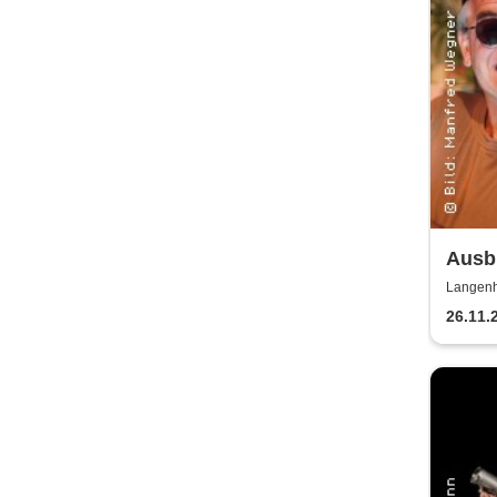
Ausbi
Lusc
Langenh
26.11.