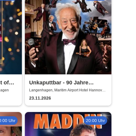
t of
Unkaputtbar - 90 Jahre
Hallervorden
hagen
Langenhagen, Maritim Airport Hotel Hannover /
Saal Maritim
23.11.2026
0:00 Uhr
20:00 Uhr