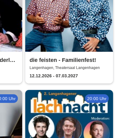
derlein
die feisten - Familienfest!
ett
Langenhagen, Theatersaal Langenhagen
12.12.2026 - 07.03.2027
0:00 Uhr
20:00 Uhr