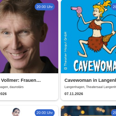
20:00 Uhr
2
 Vollmer: Frauen
Cavewoman in Langen
ühen - Männer verduften
agen, daunstärs
Langenhagen, Theatersaal Langen
2026
07.11.2026
20:00 Uhr
2