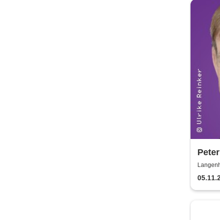
Peter
verbl
Langenh
05.11.