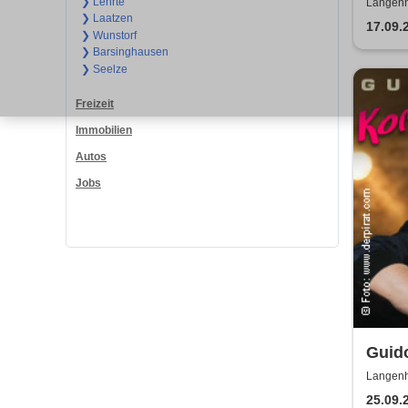
Authe
❯ Lehrte
Langenh
❯ Laatzen
17.09.
❯ Wunstorf
❯ Barsinghausen
❯ Seelze
Freizeit
Immobilien
Autos
Jobs
Guid
Zeit
Langenh
25.09.