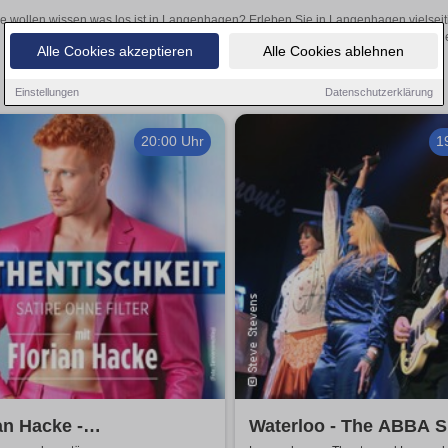
e wollen wissen was los ist in Langenhagen? Erleben Sie in Langenhagen vielseit
Theateraufführungen oder aufregende Veranstaltungen in Langenhagen 
Alle Cookies akzeptieren
Alle Cookies ablehnen
Einstellungen
Datenschutzerklärung
20:00 Uhr
1
an Hacke -
Waterloo - The ABBA S