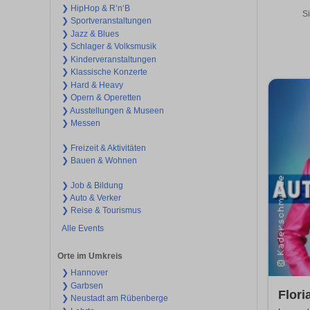
❯ HipHop & R’n‘B
Si
❯ Sportveranstaltungen
❯ Jazz & Blues
❯ Schlager & Volksmusik
❯ Kinderveranstaltungen
❯ Klassische Konzerte
❯ Hard & Heavy
❯ Opern & Operetten
❯ Ausstellungen & Museen
❯ Messen
❯ Freizeit & Aktivitäten
❯ Bauen & Wohnen
❯ Job & Bildung
❯ Auto & Verker
❯ Reise & Tourismus
Alle Events
Orte im Umkreis
❯ Hannover
❯ Garbsen
Flori
❯ Neustadt am Rübenberge