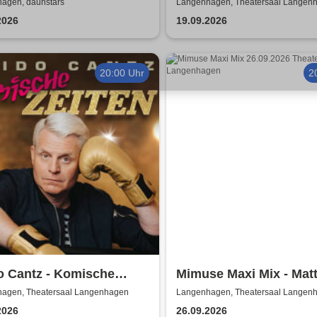
ntischkeit
A Tribute to ABBA with
agen, daunstärs
Langenhagen, Theatersaal Langen
Swedes
2026
19.09.2026
20:00 Uhr
2
o Cantz - Komische
Mimuse Maxi Mix - Mat
en | Das neue Programm
Brodowy und Gäste
agen, Theatersaal Langenhagen
Langenhagen, Theatersaal Langen
2026
26.09.2026