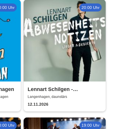
0:00 Uhr
20:00 Uhr
hagen
Lennart Schilgen -
Abwesenheitsnotizen
hagen
Langenhagen, daunstärs
12.11.2026
0:00 Uhr
19:00 Uhr