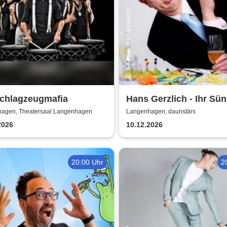
Schlagzeugmafia
Hans Gerzlich - Ihr Sün
kommet - Adventskabar
agen, Theatersaal Langenhagen
Langenhagen, daunstärs
2026
10.12.2026
20:00 Uhr
2