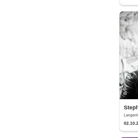
Step
Langenh
02.10.