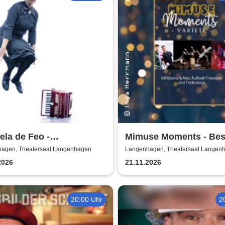
la de Feo -
Mimuse Moments - Bes
hkönigin - 20 Jahre La
Varieté
agen, Theatersaal Langenhagen
Langenhagen, Theatersaal Langen
ora
2026
21.11.2026
20:00 Uhr
2