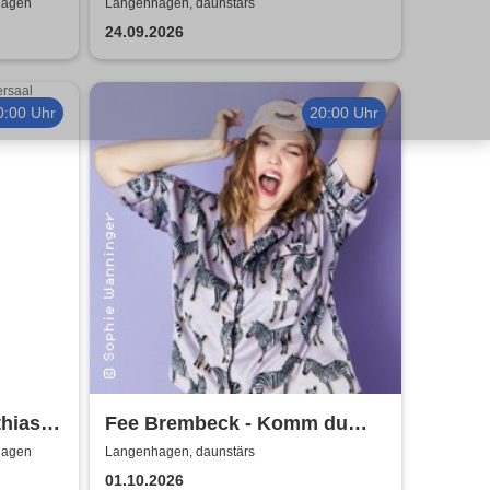
 4
macht Freude
hagen
Langenhagen, daunstärs
24.09.2026
0:00 Uhr
20:00 Uhr
thias
Fee Brembeck - Komm du
erst mal aus meinem Alter!
hagen
Langenhagen, daunstärs
01.10.2026