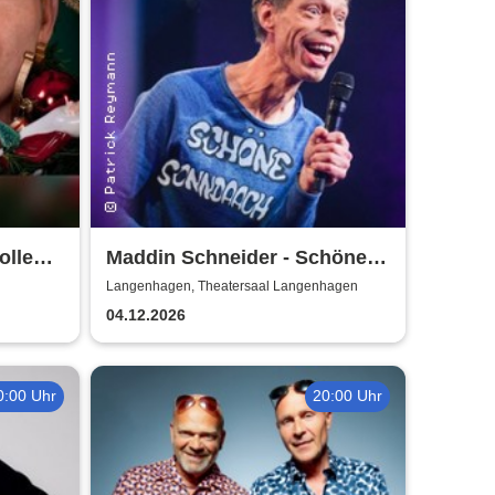
ollen
Maddin Schneider - Schöne
Sonndaach
Langenhagen, Theatersaal Langenhagen
04.12.2026
0:00 Uhr
20:00 Uhr