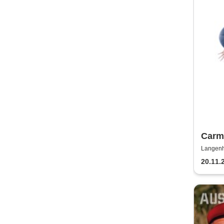
Carme
Frosc
Langenh
Sign
20.11.