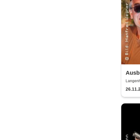
Ausbi
Lusc
Langenh
26.11.