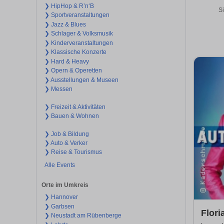
❯ HipHop & R’n‘B
Si
❯ Sportveranstaltungen
❯ Jazz & Blues
❯ Schlager & Volksmusik
❯ Kinderveranstaltungen
❯ Klassische Konzerte
❯ Hard & Heavy
❯ Opern & Operetten
❯ Ausstellungen & Museen
❯ Messen
❯ Freizeit & Aktivitäten
❯ Bauen & Wohnen
❯ Job & Bildung
❯ Auto & Verker
❯ Reise & Tourismus
Alle Events
Orte im Umkreis
❯ Hannover
❯ Garbsen
Flori
❯ Neustadt am Rübenberge