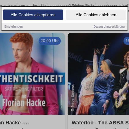
e wollen wissen was los ist in Langenhagen? Erleben Sie in Langenhagen vielseit
Theateraufführungen oder aufregende Veranstaltungen in Langenhagen 
Alle Cookies akzeptieren
Alle Cookies ablehnen
Einstellungen
Datenschutzerklärung
20:00 Uhr
1
an Hacke -
Waterloo - The ABBA S