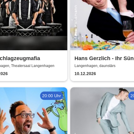
Schlagzeugmafia
Hans Gerzlich - Ihr Sün
kommet - Adventskabar
agen, Theatersaal Langenhagen
Langenhagen, daunstärs
2026
10.12.2026
20:00 Uhr
2