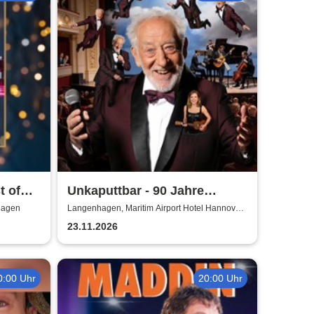
t of
Unkaputtbar - 90 Jahre
Hallervorden
hagen
Langenhagen, Maritim Airport Hotel Hannover /
Saal Maritim
23.11.2026
0:00 Uhr
20:00 Uhr