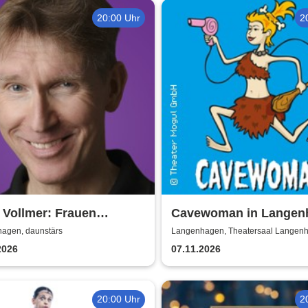
20:00 Uhr
2
 Vollmer: Frauen
Cavewoman in Langen
ühen - Männer verduften
agen, daunstärs
Langenhagen, Theatersaal Langen
2026
07.11.2026
20:00 Uhr
2