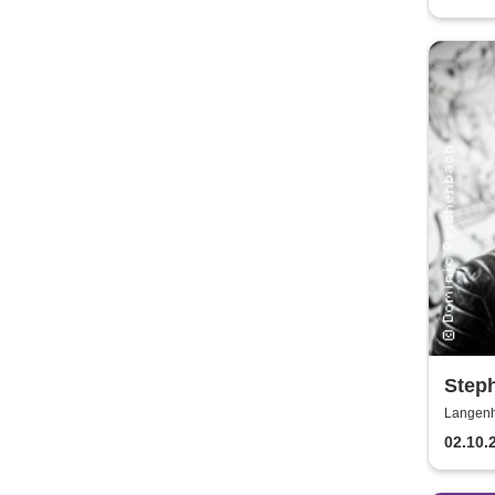
Step
Langenh
02.10.