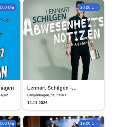
0:00 Uhr
20:00 Uhr
hagen
Lennart Schilgen -
Abwesenheitsnotizen
hagen
Langenhagen, daunstärs
12.11.2026
0:00 Uhr
19:00 Uhr