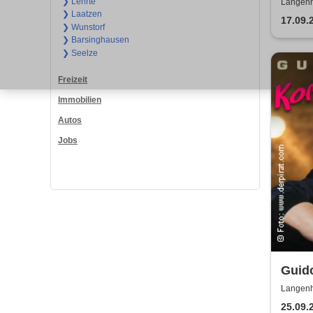
Authe
❯ Lehrte
Langenh
❯ Laatzen
17.09.
❯ Wunstorf
❯ Barsinghausen
❯ Seelze
Freizeit
Immobilien
Autos
Jobs
Guid
Zeit
Langenh
25.09.