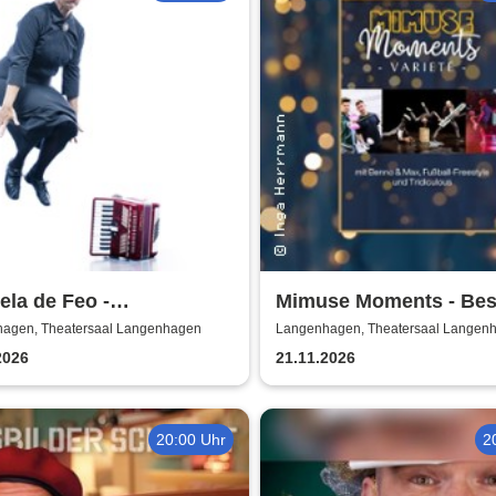
la de Feo -
Mimuse Moments - Bes
hkönigin - 20 Jahre La
Varieté
agen, Theatersaal Langenhagen
Langenhagen, Theatersaal Langen
ora
2026
21.11.2026
20:00 Uhr
2