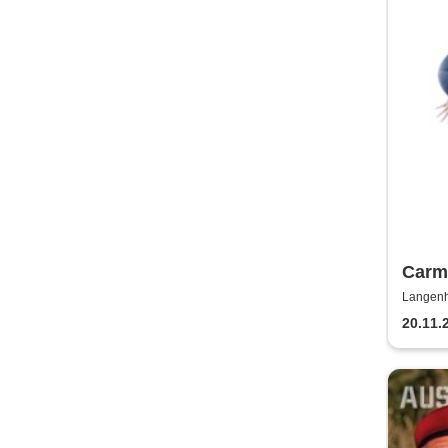
Carme
Frosc
Langenh
Sign
20.11.