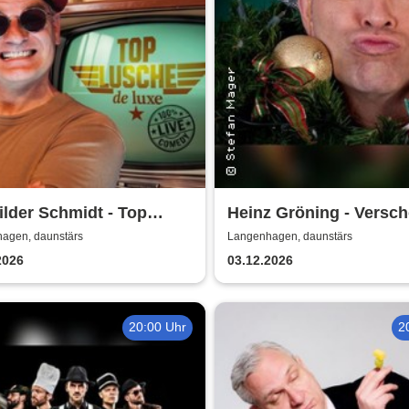
lder Schmidt - Top
Heinz Gröning - Versch
he de Luxe
im Weihnachtsstollen
agen, daunstärs
Langenhagen, daunstärs
2026
03.12.2026
20:00 Uhr
2