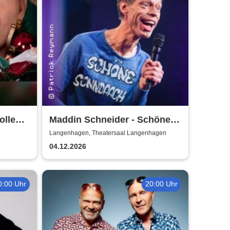
ollen
Maddin Schneider - Schöne
Sonndaach
Langenhagen, Theatersaal Langenhagen
04.12.2026
0:00 Uhr
20:00 Uhr