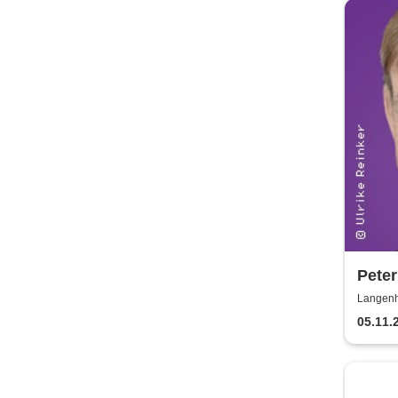
Peter
verbl
Langenh
05.11.