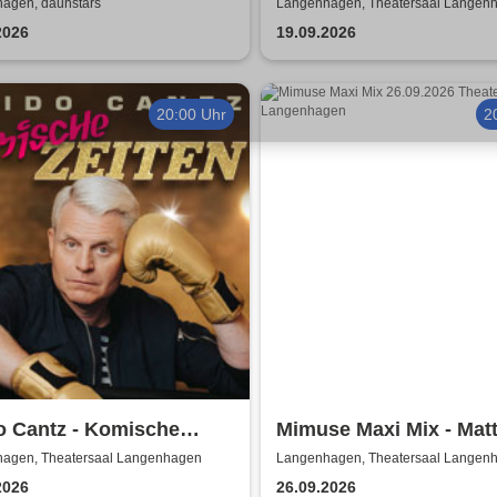
ntischkeit
A Tribute to ABBA with
agen, daunstärs
Langenhagen, Theatersaal Langen
Swedes
2026
19.09.2026
20:00 Uhr
2
o Cantz - Komische
Mimuse Maxi Mix - Mat
en | Das neue Programm
Brodowy und Gäste
agen, Theatersaal Langenhagen
Langenhagen, Theatersaal Langen
2026
26.09.2026