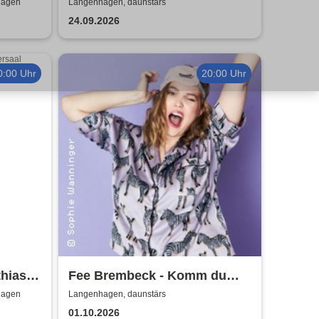
 4
macht Freude
hagen
Langenhagen, daunstärs
24.09.2026
0:00 Uhr
20:00 Uhr
thias
Fee Brembeck - Komm du
erst mal aus meinem Alter!
hagen
Langenhagen, daunstärs
01.10.2026