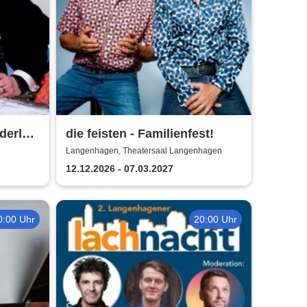
derlein
die feisten - Familienfest!
ett
Langenhagen, Theatersaal Langenhagen
12.12.2026 - 07.03.2027
0:00 Uhr
20:00 Uhr