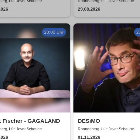
sh
Keine Ursache
erg, Lütt Jever Scheune
Ronnenberg, Lütt Jever Scheune
2026
29.08.2026
20:00 Uhr
2
k Fischer - GAGALAND
DESiMO
erg, Lütt Jever Scheune
Ronnenberg, Lütt Jever Scheune
2026
01.11.2026