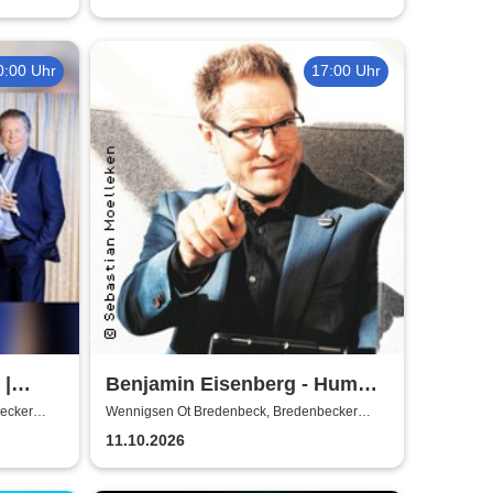
0:00 Uhr
17:00 Uhr
 |
Benjamin Eisenberg - Humor-
 Rock
Offensive
ecker
Wennigsen Ot Bredenbeck, Bredenbecker
Scheune
11.10.2026