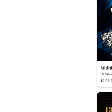
Midn
Hannove
12.08.