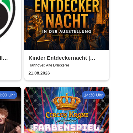
ll
Kinder Entdeckernacht |
6/27
TUTANCHAMUN | Hannover -
Hannover, Alte Druckerei
Ein Immersives Abenteuer
21.08.2026
0:00 Uhr
14:30 Uhr