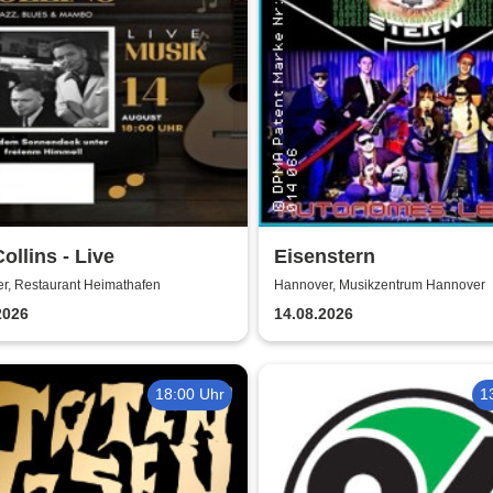
ollins - Live
Eisenstern
r, Restaurant Heimathafen
Hannover, Musikzentrum Hannover
2026
14.08.2026
18:00 Uhr
1