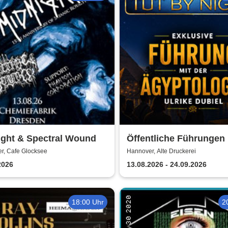
ight & Spectral Wound
Öffentliche Führungen 
TUTANCHAMUN | Hanno
r, Cafe Glocksee
Hannover, Alte Druckerei
Ein Immersives Abente
2026
13.08.2026 - 24.09.2026
18:00 Uhr
2