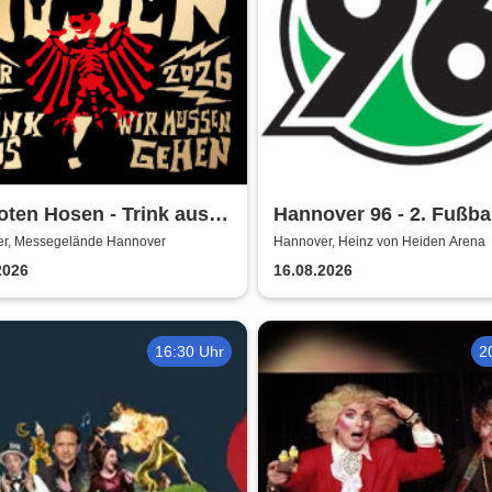
oten Hosen - Trink aus!
Hannover 96 - 2. Fußba
müssen gehen - Tour
Bundesliga Saison 202
r, Messegelände Hannover
Hannover, Heinz von Heiden Arena
2026
16.08.2026
16:30 Uhr
2