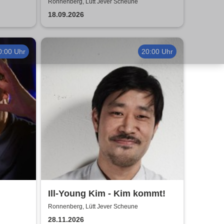
gerade noch gefehlt
Ronnenberg, Lütt Jever Scheune
18.09.2026
0:00 Uhr
20:00 Uhr
Ill-Young Kim - Kim kommt!
Ronnenberg, Lütt Jever Scheune
28.11.2026