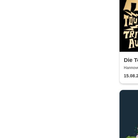
Die T
Wir 
Hannove
2026
15.08.