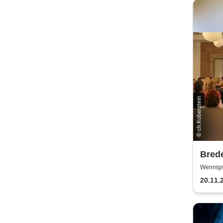
Brede
Joac
Wennigs
Scheun
20.11.