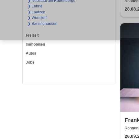
Berit
❯ Neustadt am Rübenberge
Ronnenb
❯ Lehrte
28.08.
❯ Laatzen
❯ Wunstorf
❯ Barsinghausen
Freizeit
Immobilien
Autos
Jobs
Fran
Ronnenb
26.09.