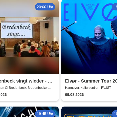
20:00 Uhr
1
nbeck singt wieder - mit
Eivør - Summer Tour 2
him Buthe
en Ot Bredenbeck, Bredenbecker
Hannover, Kulturzentrum FAUST
e
2026
09.08.2026
19:45 Uhr
1