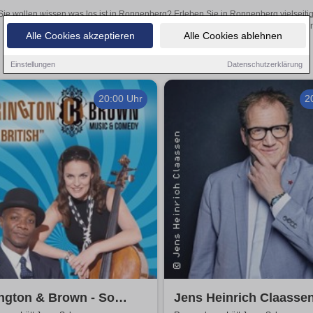
Sie wollen wissen was los ist in Ronnenberg? Erleben Sie in Ronnenberg vielseiti
Theateraufführungen oder aufregende Veranstaltungen in Ronnenberg –
Alle Cookies akzeptieren
Alle Cookies ablehnen
Einstellungen
Datenschutzerklärung
20:00 Uhr
2
ngton & Brown - So
Jens Heinrich Claassen