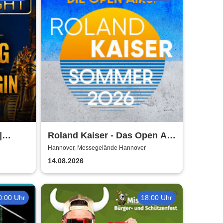
|
Roland Kaiser - Das Open Air
ver -
2026!
Hannover, Messegelände Hannover
uer
14.08.2026
0:00 Uhr
18:00 Uhr