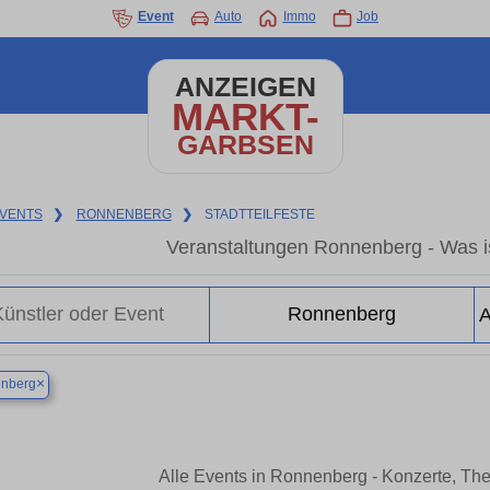
Event
Auto
Immo
Job
ANZEIGEN
MARKT-
GARBSEN
VENTS
❯
RONNENBERG
❯
STADTTEILFESTE
Veranstaltungen Ronnenberg - Was i
×
nberg
Alle Events in Ronnenberg - Konzerte, Th