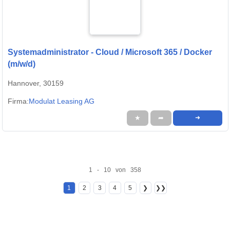
Systemadministrator - Cloud / Microsoft 365 / Docker
(m/w/d)
Hannover, 30159
Firma:
Modulat Leasing AG
★
➦
➜
1 - 10 von 358
1
2
3
4
5
❯
❯❯