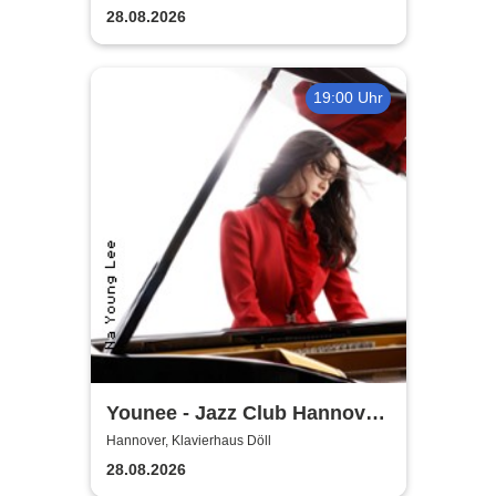
28.08.2026
19:00 Uhr
Younee - Jazz Club Hannover
Steinway-Artist
Hannover, Klavierhaus Döll
28.08.2026