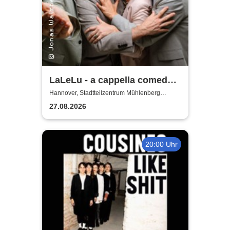
LaLeLu - a cappella comedy -
Urlaub vom Hirn
Hannover, Stadtteilzentrum Mühlenberg
Hannover
27.08.2026
20:00 Uhr