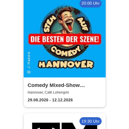
20:00 Uhr
Comedy Mixed-Show
Hannover / STEH AUF
Hannover, Café Lohengrin
COMEDY
29.08.2026 - 12.12.2026
19:30 Uhr