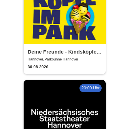
Deine Freunde - Kindsköpfe
im Park - Open Air 2026
Hannover, Parkbühne Hannover
30.08.2026
20:00 Uhr