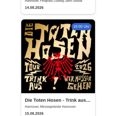
Misburg
Hannover, Festplatz Ludwig-Jahn-Straße
14.08.2026
18:00 Uhr
Die Toten Hosen - Trink aus!
Wir müssen gehen - Tour
Hannover, Messegelände Hannover
2026
15.08.2026