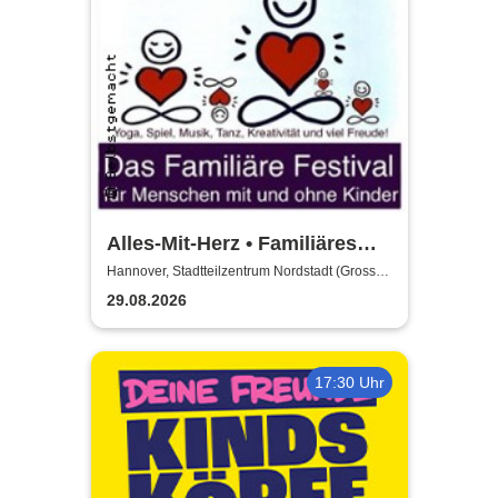
Alles-Mit-Herz • Familiäres
Festival - für Familien &
Hannover, Stadtteilzentrum Nordstadt (Grosser
Saal)
Menschen ohne Kinder
29.08.2026
17:30 Uhr