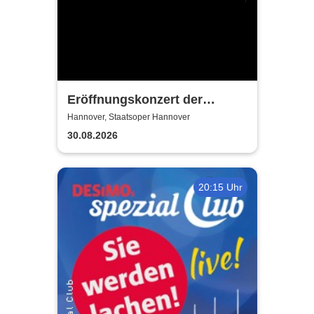
Eröffnungskonzert der
Spielzeit - Niedersächsisches
Hannover, Staatsoper Hannover
Staatstheater Hannover
30.08.2026
20:15 Uhr