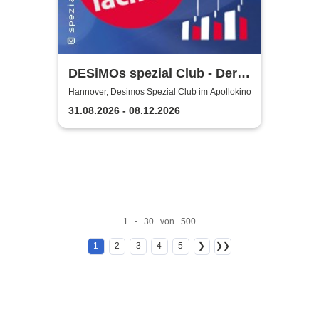
DESiMOs spezial Club - Der
Club-Mix
Hannover, Desimos Spezial Club im Apollokino
31.08.2026 - 08.12.2026
1 - 30 von 500
1
2
3
4
5
❯
❯❯