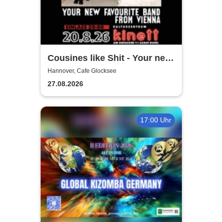
Cousines like Shit - Your new
favourite band from Vienna
Hannover, Cafe Glocksee
27.08.2026
17:00 Uhr