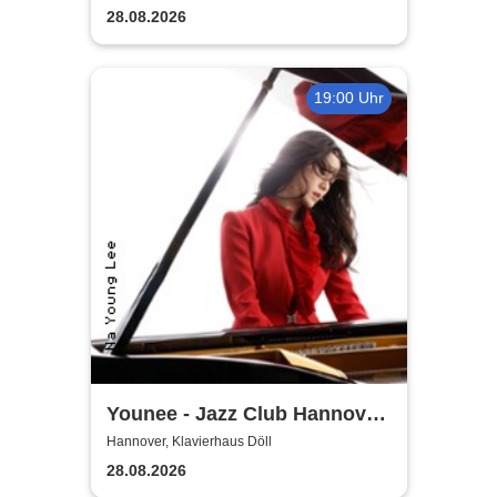
28.08.2026
19:00 Uhr
Younee - Jazz Club Hannover
Steinway-Artist
Hannover, Klavierhaus Döll
28.08.2026