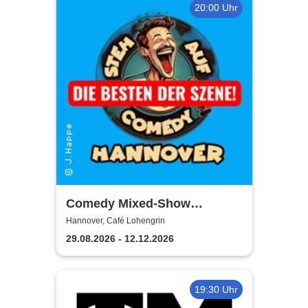
20:00 Uhr
Comedy Mixed-Show
Hannover / STEH AUF
Hannover, Café Lohengrin
COMEDY
29.08.2026 - 12.12.2026
19:30 Uhr