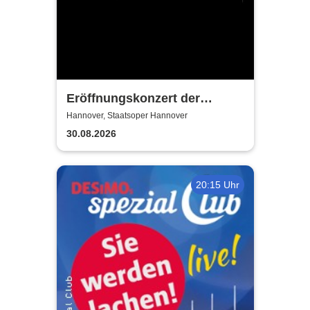
Eröffnungskonzert der
Spielzeit - Niedersächsisches
Hannover, Staatsoper Hannover
Staatstheater Hannover
30.08.2026
20:15 Uhr