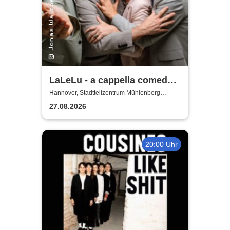
LaLeLu - a cappella comedy -
Urlaub vom Hirn
Hannover, Stadtteilzentrum Mühlenberg
Hannover
27.08.2026
20:00 Uhr