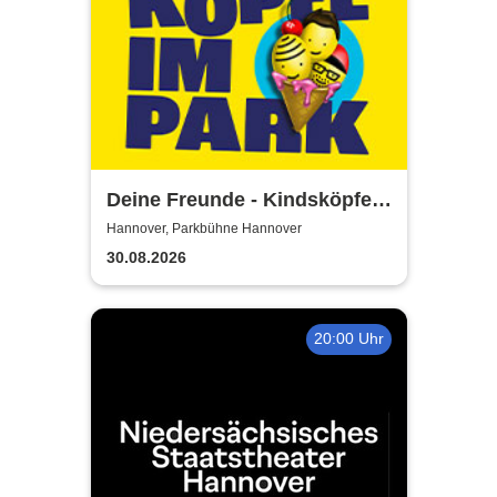
Deine Freunde - Kindsköpfe
im Park - Open Air 2026
Hannover, Parkbühne Hannover
30.08.2026
20:00 Uhr