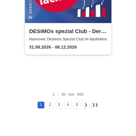
DESiMOs spezial Club - Der
Club-Mix
Hannover, Desimos Spezial Club im Apollokino
31.08.2026 - 08.12.2026
1 - 30 von 500
1
2
3
4
5
❯
❯❯