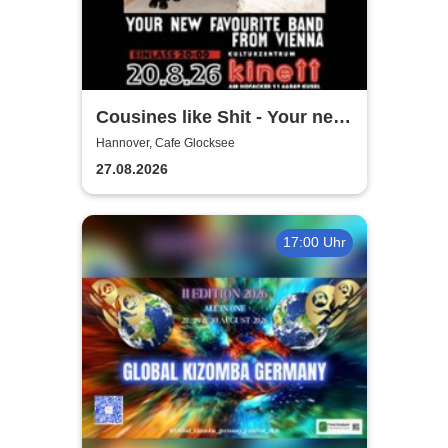
Cousines like Shit - Your new
favourite band from Vienna
Hannover, Cafe Glocksee
27.08.2026
17:00 Uhr