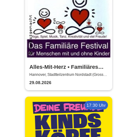
Alles-Mit-Herz • Familiäres
Festival - für Familien &
Hannover, Stadtteilzentrum Nordstadt (Grosser
Saal)
Menschen ohne Kinder
29.08.2026
17:30 Uhr