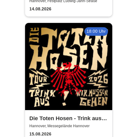
Misburg
Hannover, Festplatz Ludwig-Jahn-Straße
14.08.2026
18:00 Uhr
Die Toten Hosen - Trink aus!
Wir müssen gehen - Tour
Hannover, Messegelände Hannover
2026
15.08.2026