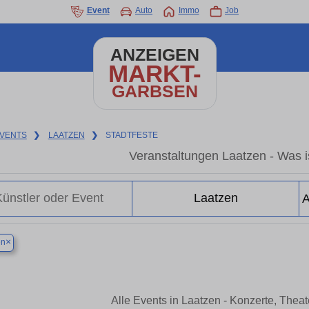
Event
Auto
Immo
Job
ANZEIGEN
MARKT-
GARBSEN
VENTS
❯
LAATZEN
❯
STADTFESTE
Veranstaltungen Laatzen - Was is
×
en
Alle Events in Laatzen - Konzerte, Thea