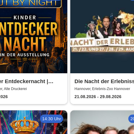
r Entdeckernacht |
Die Nacht der Erlebnis
NCHAMUN | Hannover -
, Alte Druckerei
Hannover, Erlebnis-Zoo Hannover
Immersives Abenteuer
2026
21.08.2026 - 29.08.2026
14:30 Uhr
2