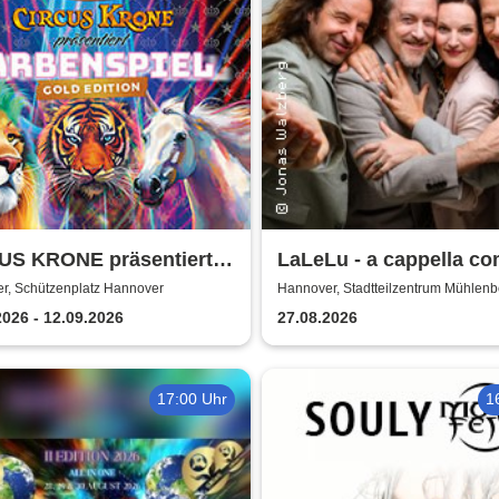
US KRONE präsentiert
LaLeLu - a cappella co
ENSPIEL - Gold Edition
Urlaub vom Hirn
r, Schützenplatz Hannover
Hannover, Stadtteilzentrum Mühlenb
Hannover
nnover
2026 - 12.09.2026
27.08.2026
17:00 Uhr
1