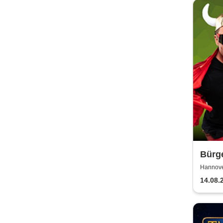
Bürge
Misb
Hannove
14.08.