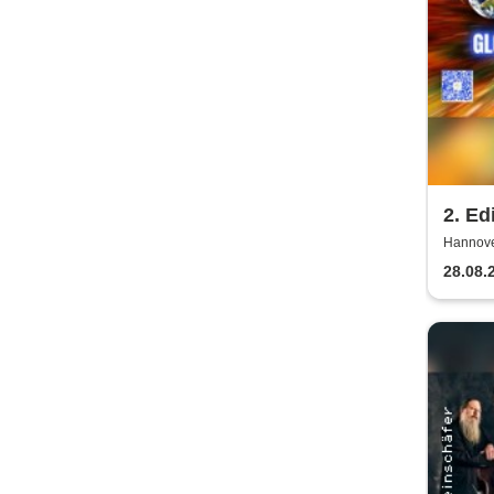
2. Ed
Germ
Hannover
28.08.