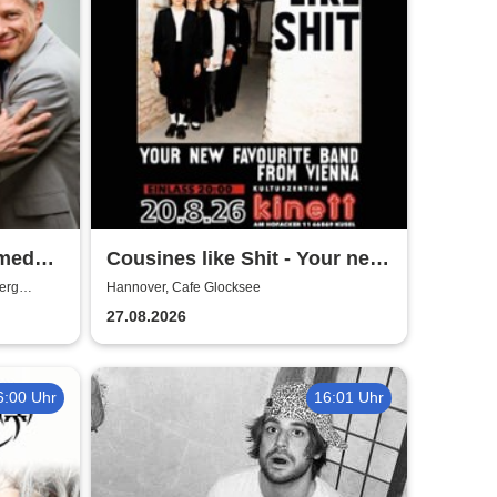
medy -
Cousines like Shit - Your new
favourite band from Vienna
erg
Hannover, Cafe Glocksee
27.08.2026
6:00 Uhr
16:01 Uhr