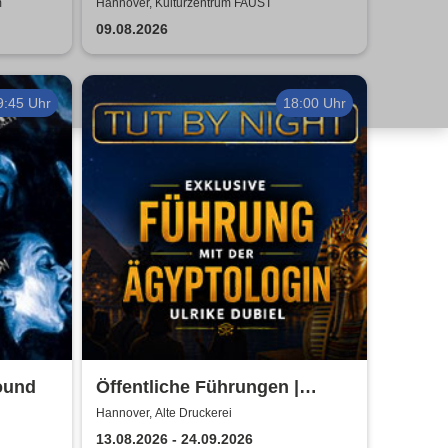
026
m
Hannover, Kulturzentrum FAUST
09.08.2026
9:45 Uhr
18:00 Uhr
ound
Öffentliche Führungen |
TUTANCHAMUN | Hannover -
Hannover, Alte Druckerei
Ein Immersives Abenteuer
13.08.2026 - 24.09.2026