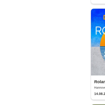
Rolan
2026!
Hannove
14.08.