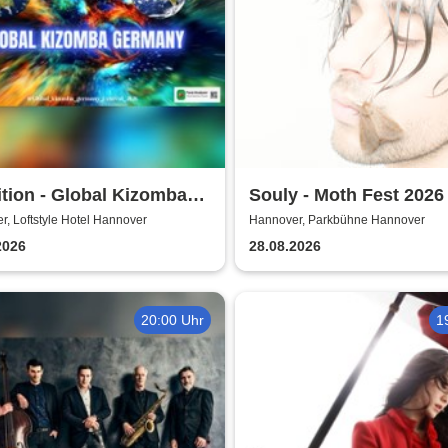
ition - Global Kizomba
Souly - Moth Fest 2026
any Festival
, Loftstyle Hotel Hannover
Hannover, Parkbühne Hannover
2026
28.08.2026
20:00 Uhr
1