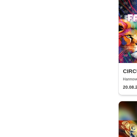
CIRC
FARB
Hannove
| Ha
20.08.