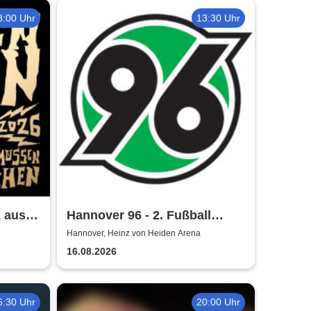
8:00 Uhr
13:30 Uhr
 aus!
Hannover 96 - 2. Fußball
ur
Bundesliga Saison 2026/27
Hannover, Heinz von Heiden Arena
16.08.2026
6:30 Uhr
20:00 Uhr