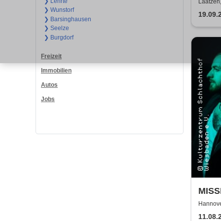
Stras
❯ Lehrte
Laatzen
❯ Wunstorf
KiJuZ
19.09.
❯ Barsinghausen
❯ Seelze
❯ Burgdorf
Freizeit
Immobilien
Autos
Jobs
MISSI
Hannove
11.08.