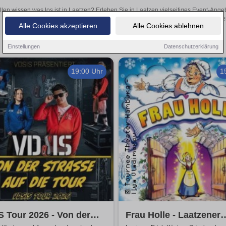
llen wissen was los ist in Laatzen? Erleben Sie in Laatzen vielseitiges Event-Ang
oder aufregende Veranstaltungen in Laatzen – hier finden
Alle Cookies akzeptieren
Alle Cookies ablehnen
Einstellungen
Datenschutzerklärung
19:00 Uhr
1
 Tour 2026 - Von der
Frau Holle - Laatzener