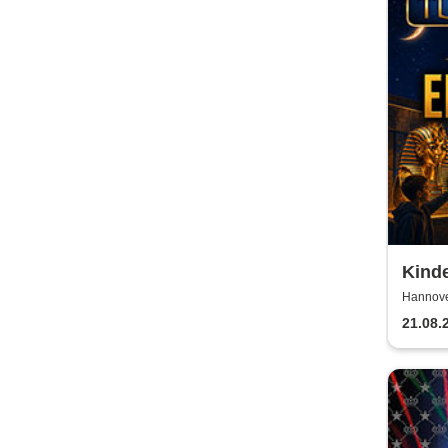
Kinde
TUTA
Hannover
Ein 
21.08.