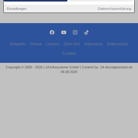
Keine Eventanzeigen gefunden!
Einstellungen
Datenschutzerklärung
Ratgeber
Presse
Lokales
Über Uns
Impressum
Datenschutz
Cookies
Copyright © 2000 - 2026 | 1A Infosysteme GmbH | Content by: 1A-Anzeigenmarkt.de
06.08.2026